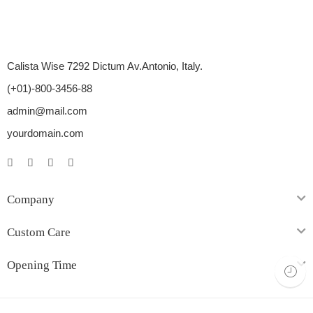
Calista Wise 7292 Dictum Av.Antonio, Italy.
(+01)-800-3456-88
admin@mail.com
yourdomain.com
Company
Custom Care
Opening Time