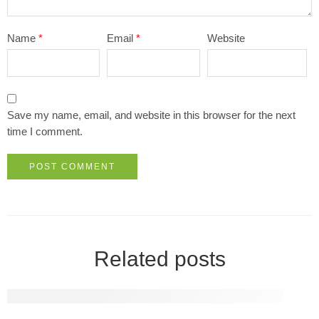
Name
*
Email
*
Website
Save my name, email, and website in this browser for the next
time I comment.
Related posts
ज_नक_र_प_र_ण_स_मग_र_क_स_थ_vavada_क_अन_व_ष