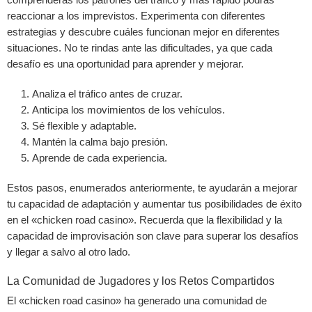
comprenderás los patrones del tráfico y más rápido podrás
reaccionar a los imprevistos. Experimenta con diferentes
estrategias y descubre cuáles funcionan mejor en diferentes
situaciones. No te rindas ante las dificultades, ya que cada
desafío es una oportunidad para aprender y mejorar.
Analiza el tráfico antes de cruzar.
Anticipa los movimientos de los vehículos.
Sé flexible y adaptable.
Mantén la calma bajo presión.
Aprende de cada experiencia.
Estos pasos, enumerados anteriormente, te ayudarán a mejorar
tu capacidad de adaptación y aumentar tus posibilidades de éxito
en el «chicken road casino». Recuerda que la flexibilidad y la
capacidad de improvisación son clave para superar los desafíos
y llegar a salvo al otro lado.
La Comunidad de Jugadores y los Retos Compartidos
El «chicken road casino» ha generado una comunidad de