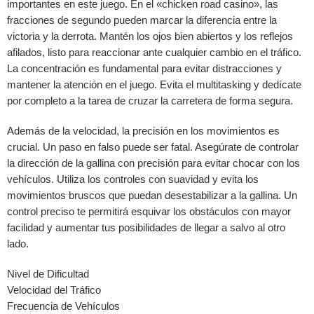
importantes en este juego. En el «chicken road casino», las
fracciones de segundo pueden marcar la diferencia entre la
victoria y la derrota. Mantén los ojos bien abiertos y los reflejos
afilados, listo para reaccionar ante cualquier cambio en el tráfico.
La concentración es fundamental para evitar distracciones y
mantener la atención en el juego. Evita el multitasking y dedícate
por completo a la tarea de cruzar la carretera de forma segura.
Además de la velocidad, la precisión en los movimientos es
crucial. Un paso en falso puede ser fatal. Asegúrate de controlar
la dirección de la gallina con precisión para evitar chocar con los
vehículos. Utiliza los controles con suavidad y evita los
movimientos bruscos que puedan desestabilizar a la gallina. Un
control preciso te permitirá esquivar los obstáculos con mayor
facilidad y aumentar tus posibilidades de llegar a salvo al otro
lado.
Nivel de Dificultad
Velocidad del Tráfico
Frecuencia de Vehículos