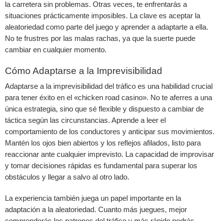
la carretera sin problemas. Otras veces, te enfrentarás a
situaciones prácticamente imposibles. La clave es aceptar la
aleatoriedad como parte del juego y aprender a adaptarte a ella.
No te frustres por las malas rachas, ya que la suerte puede
cambiar en cualquier momento.
Cómo Adaptarse a la Imprevisibilidad
Adaptarse a la imprevisibilidad del tráfico es una habilidad crucial
para tener éxito en el «chicken road casino». No te aferres a una
única estrategia, sino que sé flexible y dispuesto a cambiar de
táctica según las circunstancias. Aprende a leer el
comportamiento de los conductores y anticipar sus movimientos.
Mantén los ojos bien abiertos y los reflejos afilados, listo para
reaccionar ante cualquier imprevisto. La capacidad de improvisar
y tomar decisiones rápidas es fundamental para superar los
obstáculos y llegar a salvo al otro lado.
La experiencia también juega un papel importante en la
adaptación a la aleatoriedad. Cuanto más juegues, mejor